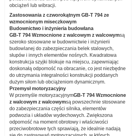
obciążeń lub wibracji.
Zastosowania z czworokątnym GB-T 794 ze
wzmocnionym miseczkowym
Budownictwo i inżynieria budowlana
GB-T 794 Wzmocnione z walcowym z walcowym
są
szeroko stosowane w budownictwie i inżynierii
budowlanej do zabezpieczania belek stalowych,
słupów i innych elementów nośnych. Kwadratowa
konstrukcja szyjki blokuje na miejscu, zapewniając
doskonałą odporność na obracanie, co jest niezbędne
do utrzymania integralności konstrukcji poddanych
dużym siłom lub obciążeniom dynamicznym.
Przemysł motoryzacyjny
W przemyśle motoryzacyjnym
GB-T 794 Wzmocnione
z walcowym z walcowym
są powszechnie stosowane
do zabezpieczania części silnika, elementów
podwozia i układów wydechowych. Zwiększona
odporność na moment obrotowy i właściwości
przeciwobrotowe tych sprawiają, że idealnie nadają
się do zastosowań motoryzacyjnych, w których