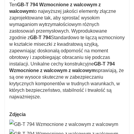
Kraj eksportu: USA, Japonia, Australia, Europa i
Ten
GB-T 794 Wzmocnione z walcowym z
walcowym
to najwyższej jakości elementy złączne
tak dalej
zaprojektowane tak, aby sprostać wysokim
wymaganiom wytrzymałościowym różnych
zastosowań przemysłowych. Wyprodukowane
Obsługa dostosowywania klienta
zgodnie z
GB-T 794
Standardowo te łączą wzmocniony
w kształcie miseczki z kwadratową szyjką,
zapewniając doskonałą odporność na moment
obrotowy i zapobiegając obracaniu się podczas
instalacji. Unikalne cechy konstrukcyjne
GB-T 794
Wzmocnione z walcowym z walcowym
sprawiają, że
są one wysoce skuteczne w zabezpieczaniu
krytycznych komponentów w trudnych warunkach, w
których bezpieczeństwo, stabilność i trwałość są
najważniejsze.
Zdjęcia