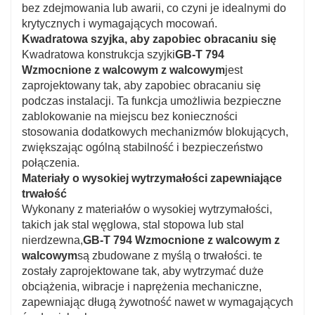
bez zdejmowania lub awarii, co czyni je idealnymi do
krytycznych i wymagających mocowań.
Kwadratowa szyjka, aby zapobiec obracaniu się
Kwadratowa konstrukcja szyjki
GB-T 794
Wzmocnione z walcowym z walcowym
jest
zaprojektowany tak, aby zapobiec obracaniu się
podczas instalacji. Ta funkcja umożliwia bezpieczne
zablokowanie na miejscu bez konieczności
stosowania dodatkowych mechanizmów blokujących,
zwiększając ogólną stabilność i bezpieczeństwo
połączenia.
Materiały o wysokiej wytrzymałości zapewniające
trwałość
Wykonany z materiałów o wysokiej wytrzymałości,
takich jak stal węglowa, stal stopowa lub stal
nierdzewna,
GB-T 794 Wzmocnione z walcowym z
walcowym
są zbudowane z myślą o trwałości. te
zostały zaprojektowane tak, aby wytrzymać duże
obciążenia, wibracje i naprężenia mechaniczne,
zapewniając długą żywotność nawet w wymagających