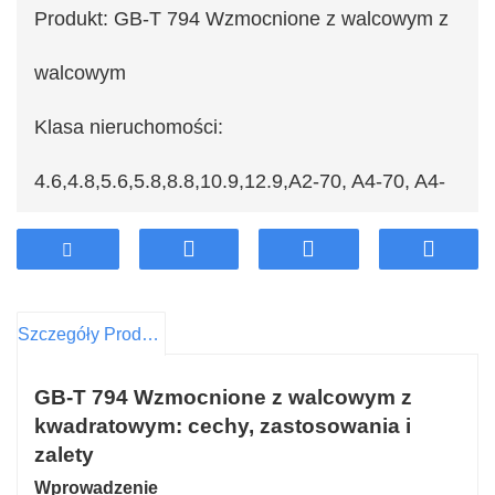
Produkt: GB-T 794 Wzmocnione z walcowym z
walcowym
Klasa nieruchomości:
4.6,4.8,5.6,5.8,8.8,10.9,12.9,
A2-70, A4-70, A4-
80
Wykończenie: cynkowanie (żółty, niebieski,
Szczegóły Produktu
kolor płukania),, fosforan i olej, fosforan,
GB-T 794 Wzmocnione z walcowym z
ogniowy (HDG), Dacromet, Geomet
kwadratowym: cechy, zastosowania i
Materiał:Stal
zalety
Wprowadzenie