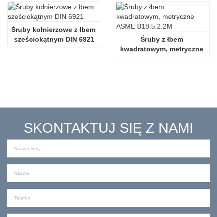
Śruby kołnierzowe z łbem 
sześciokątnym DIN 6921
Śruby z łbem 
kwadratowym, metryczne 
ASME B18.5.2.2M
SKONTAKTUJ SIĘ Z NAMI