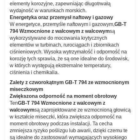
elementy korozyjne, zapewniając długotrwałą
wydajność w warunkach morskich.
Energetyka oraz przemysł naftowy i gazowy
W energetyce, przemyśle naftowym i gazowym,
GB-T
794 Wzmocnione z walcowym z walcowym
są
wykorzystywane do mocowania krytycznych
elementów w turbinach, rurociągach i zbiornikach
ciśnieniowych. Wysoka wytrzymałość i odporność na
korozję tych sprawia, że są one idealne do środowisk,
w których występują ekstremalne temperatury,
ciśnienia i chemikalia.
Zalety z czworokątnym GB-T 794 ze wzmocnionym
miseczkowym
Zwiększona odporność na moment obrotowy
Ten
GB-T 794 Wzmocnione z walcowym z
walcowym
są zaprojektowane ze wzmocnioną głowicą
w kształcie miseczki, która zwiększa odporność na
moment obrotowy podczas instalacji. Ta cecha
zmniejsza ryzyko poślizgu lub awarii, dzięki czemu te
są idealne do zastosowań wymagających wysokiego