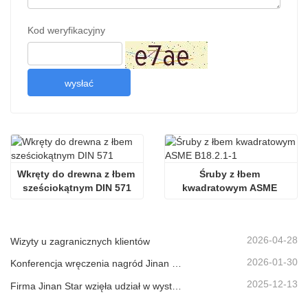
Kod weryfikacyjny
wysłać
Wkręty do drewna z łbem 
Śruby z łbem 
sześciokątnym DIN 571
kwadratowym ASME 
B18.2.1-1
2026-04-28
Wizyty u zagranicznych klientów
2026-01-30
Konferencja wręczenia nagród Jinan Star 2025-2026
2025-12-13
Firma Jinan Star wzięła udział w wystawie komponentów maszynowych, która odbyła się w Osace w Japonii.