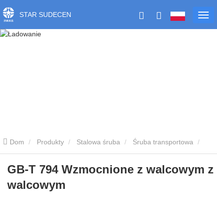
STAR SUDECEN
Dom
Produkty
Stalowa śruba
Śruba transportowa
GB-T 794 Wzmocnione z walcowym z walcowym
GB-T 794 Wzmocnione z walcowym z
walcowym