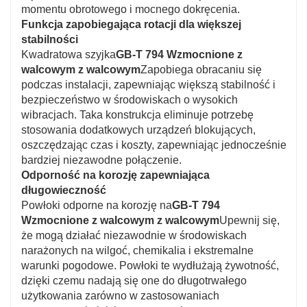
momentu obrotowego i mocnego dokręcenia.
Funkcja zapobiegająca rotacji dla większej
stabilności
Kwadratowa szyjka
GB-T 794 Wzmocnione z
walcowym z walcowym
Zapobiega obracaniu się
podczas instalacji, zapewniając większą stabilność i
bezpieczeństwo w środowiskach o wysokich
wibracjach. Taka konstrukcja eliminuje potrzebę
stosowania dodatkowych urządzeń blokujących,
oszczędzając czas i koszty, zapewniając jednocześnie
bardziej niezawodne połączenie.
Odporność na korozję zapewniająca
długowieczność
Powłoki odporne na korozję na
GB-T 794
Wzmocnione z walcowym z walcowym
Upewnij się,
że mogą działać niezawodnie w środowiskach
narażonych na wilgoć, chemikalia i ekstremalne
warunki pogodowe. Powłoki te wydłużają żywotność,
dzięki czemu nadają się one do długotrwałego
użytkowania zarówno w zastosowaniach