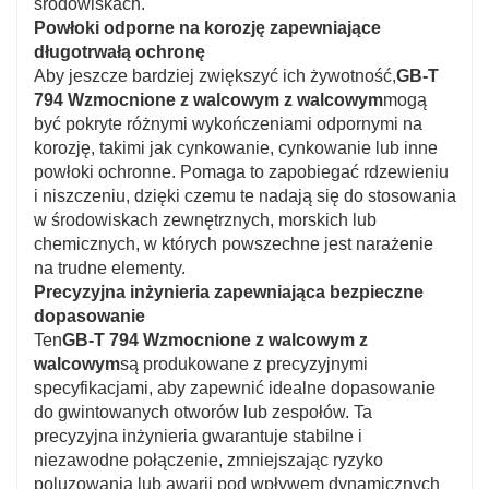
środowiskach.
Powłoki odporne na korozję zapewniające
długotrwałą ochronę
Aby jeszcze bardziej zwiększyć ich żywotność,
GB-T
794 Wzmocnione z walcowym z walcowym
mogą
być pokryte różnymi wykończeniami odpornymi na
korozję, takimi jak cynkowanie, cynkowanie lub inne
powłoki ochronne. Pomaga to zapobiegać rdzewieniu
i niszczeniu, dzięki czemu te nadają się do stosowania
w środowiskach zewnętrznych, morskich lub
chemicznych, w których powszechne jest narażenie
na trudne elementy.
Precyzyjna inżynieria zapewniająca bezpieczne
dopasowanie
Ten
GB-T 794 Wzmocnione z walcowym z
walcowym
są produkowane z precyzyjnymi
specyfikacjami, aby zapewnić idealne dopasowanie
do gwintowanych otworów lub zespołów. Ta
precyzyjna inżynieria gwarantuje stabilne i
niezawodne połączenie, zmniejszając ryzyko
poluzowania lub awarii pod wpływem dynamicznych