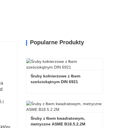
Popularne Produkty
Śruby kołnierzowe z łbem 
sześciokątnym DIN 6921
ia
od
Śruby kołnierzowe z łbem sześciokątnym DIN 6921
 i
Skontaktuj się teraz
Śruby z łbem kwadratowym, 
metryczne ASME B18.5.2.2M
który