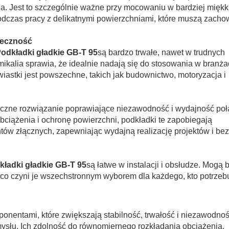
ia. Jest to szczególnie ważne przy mocowaniu w bardziej miękk
b podczas pracy z delikatnymi powierzchniami, które muszą zach
ieczność
odkładki gładkie GB-T 95
są bardzo trwałe, nawet w trudnych
mikalia sprawia, że idealnie nadają się do stosowania w branża
wiastki jest powszechne, takich jak budownictwo, motoryzacja i
iczne rozwiązanie poprawiające niezawodność i wydajność po
iążenia i ochronę powierzchni, podkładki te zapobiegają
ów złącznych, zapewniając wydajną realizację projektów i bez
kładki gładkie GB-T 95
są łatwe w instalacji i obsłudze. Mogą 
co czyni je wszechstronnym wyborem dla każdego, kto potrzeb
onentami, które zwiększają stabilność, trwałość i niezawodno
ysłu. Ich zdolność do równomiernego rozkładania obciążenia,