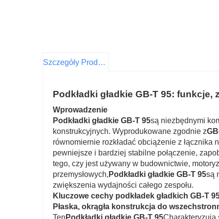
Szczegóły Produktu
Podkładki gładkie GB-T 95: funkcje, 
Wprowadzenie
Podkładki gładkie GB-T 95
są niezbędnymi ko
konstrukcyjnych. Wyprodukowane zgodnie z
GB
równomiernie rozkładać obciążenie z łącznika n
pewniejsze i bardziej stabilne połączenie, za
tego, czy jest używany w budownictwie, motory
przemysłowych,
Podkładki gładkie GB-T 95
są 
zwiększenia wydajności całego zespołu.
Kluczowe cechy podkładek gładkich GB-T 9
Płaska, okrągła konstrukcja do wszechstro
Ten
Podkładki gładkie GB-T 95
Charakteryzują 