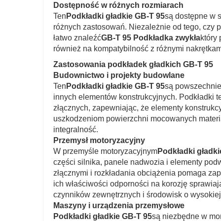
Dostępność w różnych rozmiarach
Ten
Podkładki gładkie GB-T 95
są dostępne w s
różnych zastosowań. Niezależnie od tego, czy 
łatwo znaleźć
GB-T 95 Podkładka zwykła
który
również na kompatybilność z różnymi nakrętkami
Zastosowania podkładek gładkich GB-T 95
Budownictwo i projekty budowlane
Ten
Podkładki gładkie GB-T 95
są powszechnie
innych elementów konstrukcyjnych. Podkładki 
złącznych, zapewniając, że elementy konstrukcy
uszkodzeniom powierzchni mocowanych materiał
integralność.
Przemysł motoryzacyjny
W przemyśle motoryzacyjnym
Podkładki gładki
części silnika, panele nadwozia i elementy pod
złącznymi i rozkładania obciążenia pomaga z
ich właściwości odporności na korozję sprawiaj
czynników zewnętrznych i środowisk o wysokiej 
Maszyny i urządzenia przemysłowe
Podkładki gładkie GB-T 95
są niezbędne w mon