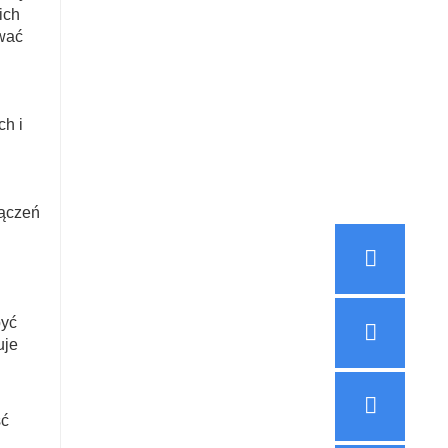
ich
ować
ch i
łączeń
być
uje
ść