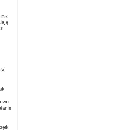
żesz
lają
ch.
ść i
jak
kowo
ałanie
rętki