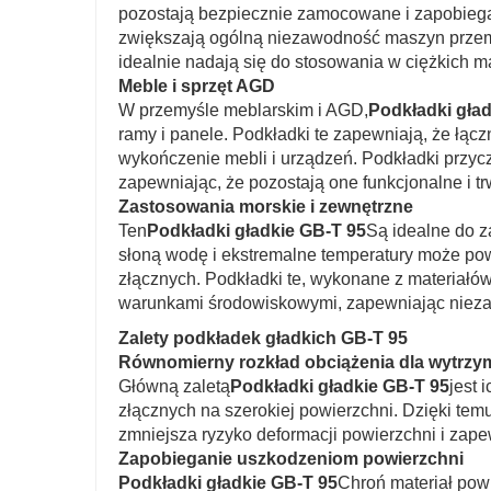
pozostają bezpiecznie zamocowane i zapobieg
zwiększają ogólną niezawodność maszyn przemys
idealnie nadają się do stosowania w ciężkich 
Meble i sprzęt AGD
W przemyśle meblarskim i AGD,
Podkładki gład
ramy i panele. Podkładki te zapewniają, że łącz
wykończenie mebli i urządzeń. Podkładki przyc
zapewniając, że pozostają one funkcjonalne i tr
Zastosowania morskie i zewnętrzne
Ten
Podkładki gładkie GB-T 95
Są idealne do z
słoną wodę i ekstremalne temperatury może p
złącznych. Podkładki te, wykonane z materiałó
warunkami środowiskowymi, zapewniając niezaw
Zalety podkładek gładkich GB-T 95
Równomierny rozkład obciążenia dla wytrzy
Główną zaletą
Podkładki gładkie GB-T 95
jest 
złącznych na szerokiej powierzchni. Dzięki tem
zmniejsza ryzyko deformacji powierzchni i zape
Zapobieganie uszkodzeniom powierzchni
Podkładki gładkie GB-T 95
Chroń materiał po