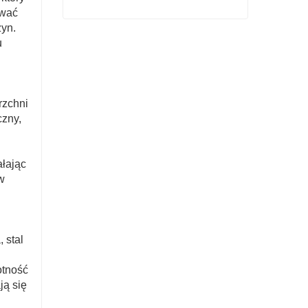
ować
yn.
Śruby z łbem kwadratowym, metryczne ASME B18.5.2.2M
u
Skontaktuj się teraz
rzchni
czny,
ałając
w
 stal
otność
ją się