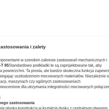
zastosowania i zalety
mponentami w szerokim zakresie zastosowań mechanicznych i
-T 95
Standardowo podkładki te są zaprojektowane tak, aby
a powierzchni. Ta prosta, ale bardzo skuteczna funkcja zapewn
pobiegając uszkodzeniom mocowanych materiałów. Niezależnie 
zacji, maszynach czy ogólnych zastosowaniach
nieocenione dla utrzymania integralności mocowanych połączeń
5
nnego zastosowania
się płaską konstrukcją w kształcie dysku z centralnym otworem, 