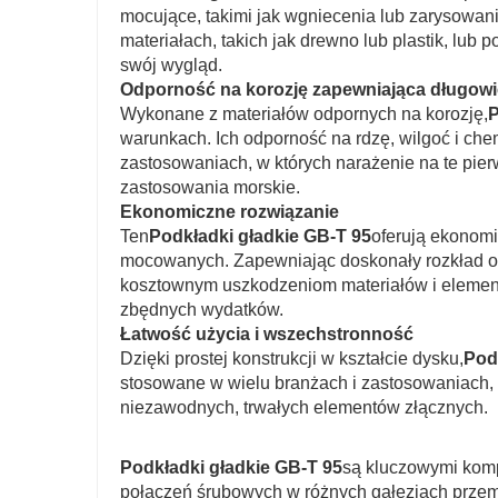
mocujące, takimi jak wgniecenia lub zarysowan
materiałach, takich jak drewno lub plastik, lu
swój wygląd.
Odporność na korozję zapewniająca długow
Wykonane z materiałów odpornych na korozję,
P
warunkach. Ich odporność na rdzę, wilgoć i che
zastosowaniach, w których narażenie na te pier
zastosowania morskie.
Ekonomiczne rozwiązanie
Ten
Podkładki gładkie GB-T 95
oferują ekonom
mocowanych. Zapewniając doskonały rozkład obc
kosztownym uszkodzeniom materiałów i element
zbędnych wydatków.
Łatwość użycia i wszechstronność
Dzięki prostej konstrukcji w kształcie dysku,
Pod
stosowane w wielu branżach i zastosowaniach, 
niezawodnych, trwałych elementów złącznych.
Podkładki gładkie GB-T 95
są kluczowymi komp
połączeń śrubowych w różnych gałęziach przem