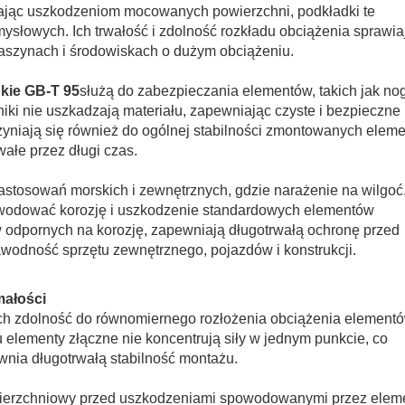
ając uszkodzeniom mocowanych powierzchni, podkładki te
łowych. Ich trwałość i zdolność rozkładu obciążenia sprawiaj
maszynach i środowiskach o dużym obciążeniu.
kie GB-T 95
służą do zabezpieczania elementów, takich jak nog
niki nie uszkadzają materiału, zapewniając czyste i bezpieczne
zyniają się również do ogólnej stabilności zmontowanych elem
wałe przez długi czas.
astosowań morskich i zewnętrznych, gdzie narażenie na wilgoć
owodować korozję i uszkodzenie standardowych elementów
w odpornych na korozję, zapewniają długotrwałą ochronę przed
odność sprzętu zewnętrznego, pojazdów i konstrukcji.
małości
ich zdolność do równomiernego rozłożenia obciążenia element
u elementy złączne nie koncentrują siły w jednym punkcie, co
wnia długotrwałą stabilność montażu.
wierzchniowy przed uszkodzeniami spowodowanymi przez elem