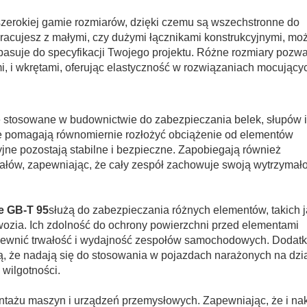
zerokiej gamie rozmiarów, dzięki czemu są wszechstronne do
pracujesz z małymi, czy dużymi łącznikami konstrukcyjnymi, mo
 pasuje do specyfikacji Twojego projektu. Różne rozmiary pozwa
, i wkrętami, oferując elastyczność w rozwiązaniach mocujący
 stosowane w budownictwie do zabezpieczania belek, słupów i
te pomagają równomiernie rozłożyć obciążenie od elementów
jne pozostają stabilne i bezpieczne. Zapobiegają również
ów, zapewniając, że cały zespół zachowuje swoją wytrzymało
e GB-T 95
służą do zabezpieczania różnych elementów, takich 
wozia. Ich zdolność do ochrony powierzchni przed elementami
apewnić trwałość i wydajność zespołów samochodowych. Dodat
ą, że nadają się do stosowania w pojazdach narażonych na dzi
wilgotności.
tażu maszyn i urządzeń przemysłowych. Zapewniając, że i nak