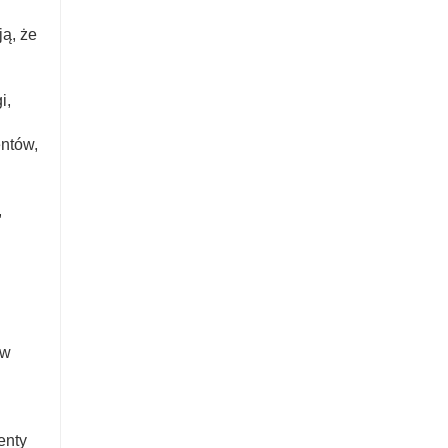
ą, że
i,
entów,
,
ów
enty