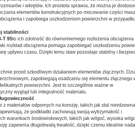
rozmiarów i wkrętów. Ich prostota sprawia, że można je dostos
eczania elementów konstrukcyjnych po mocowanie części masz
 obciążenia i zapobiega uszkodzeniom powierzchni w przypadk
 stabilności
B-T 95
to ich zdolność do równomiernego rozłożenia obciążenia
Taki rozkład obciążenia pomaga zapobiegać uszkodzeniu powie
rę upływu czasu. Dzięki temu staw pozostaje stabilny i bezpie
chnie przed szkodliwym działaniem elementów złącznych. Dzi
wierzchniowym, zapobiegają osadzaniu się elementu złącznego 
delikatnych powierzchni. Jest to szczególnie ważne w
yczny wygląd lub integralność materiału.
 długowieczność
z materiałów odpornych na korozję, takich jak stal nierdzewna,
apewniają, że podkładki zachowują swoją wytrzymałość i
nych warunkach środowiskowych, takich jak wilgoć, wysoka wilg
zję zapewnia długotrwałą trwałość, dzięki czemu idealnie nada