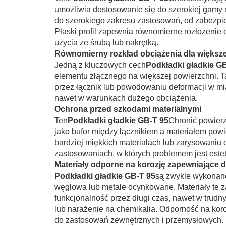
umożliwia dostosowanie się do szerokiej gamy 
do szerokiego zakresu zastosowań, od zabezpi
Płaski profil zapewnia równomierne rozłożenie
użycia ze śrubą lub nakrętką.
Równomierny rozkład obciążenia dla większej
Jedną z kluczowych cech
Podkładki gładkie G
elementu złącznego na większej powierzchni. 
przez łącznik lub powodowaniu deformacji w mia
nawet w warunkach dużego obciążenia.
Ochrona przed szkodami materialnymi
Ten
Podkładki gładkie GB-T 95
Chronić powierz
jako bufor między łącznikiem a materiałem po
bardziej miękkich materiałach lub zarysowaniu 
zastosowaniach, w których problemem jest estet
Materiały odporne na korozję zapewniające
Podkładki gładkie GB-T 95
są zwykle wykonane 
węglowa lub metale ocynkowane. Materiały te z
funkcjonalność przez długi czas, nawet w trud
lub narażenie na chemikalia. Odporność na koro
do zastosowań zewnętrznych i przemysłowych.